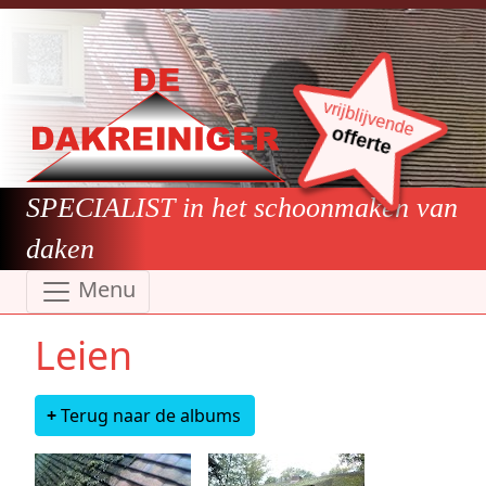
Overslaan en naar de inhoud gaan
vrijblijvende
offerte
SPECIALIST in het schoonmaken van
daken
Menu
Leien
Terug naar de albums