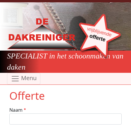
Overslaan en naar de inhoud gaan
vrijblijvende
offerte
SPECIALIST in het schoonmaken van
daken
Menu
Offerte
Naam